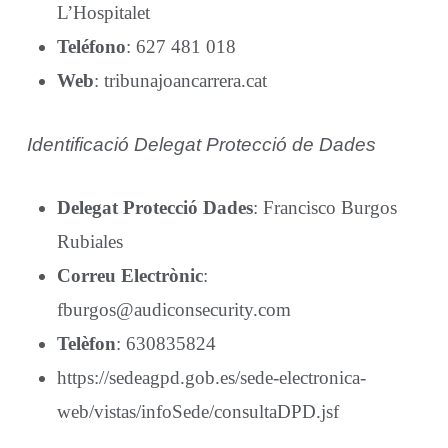
L’Hospitalet
Teléfono
: 627 481 018
Web
: tribunajoancarrera.cat
Identificació Delegat Protecció de Dades
Delegat Protecció Dades
: Francisco Burgos
Rubiales
Correu Electrònic
:
fburgos@audiconsecurity.com
Telèfon
: 630835824
https://sedeagpd.gob.es/sede-electronica-
web/vistas/infoSede/consultaDPD.jsf