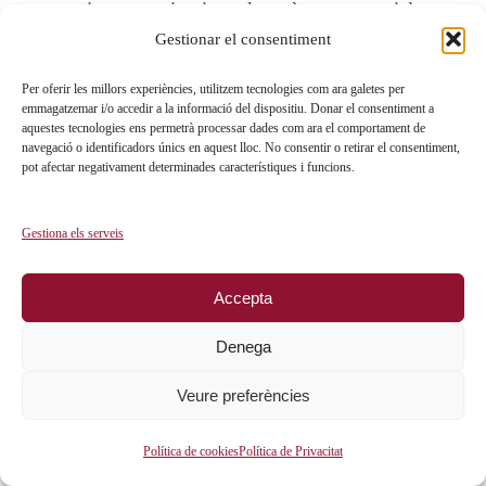
no enviar comunicacions de caràcter comercial
Gestionar el consentiment
sense identificar-les degudament.
Per oferir les millors experiències, utilitzem tecnologies com ara galetes per
emmagatzemar i/o accedir a la informació del dispositiu. Donar el consentiment a
Mitjans Oficials de Comunicació
aquestes tecnologies ens permetrà processar dades com ara el comportament de
navegació o identificadors únics en aquest lloc. No consentir o retirar el consentiment,
pot afectar negativament determinades característiques i funcions.
S’informa l’usuari que els mitjans habilitats per
l’empresa per comunicar-se amb clients i altres
Gestiona els serveis
afectats és el telèfon corporatiu, els telèfons mòbils
d’empresa i el correu electrònic corporatiu.
Accepta
Denega
Si vostè envia informació personal a través un mitjà
de comunicació diferent als indicats en aquest
Veure preferències
apartat, Fundació Joan Carrera queda exempta de
Política de cookies
Política de Privacitat
responsabilitat en relació amb les mesures de