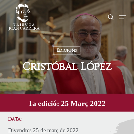
Skip
search
Menu
to
main
content
Edicions
Cristóbal López
1a edició: 25 Març 2022
Data:
Divendres 25 de març de 2022